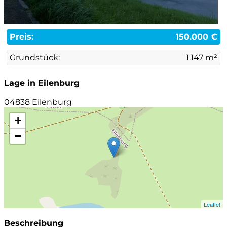
Preis:
150.000 €
Grundstück:
1.147 m²
Lage in Eilenburg
04838 Eilenburg
+
−
Leaflet
Beschreibung