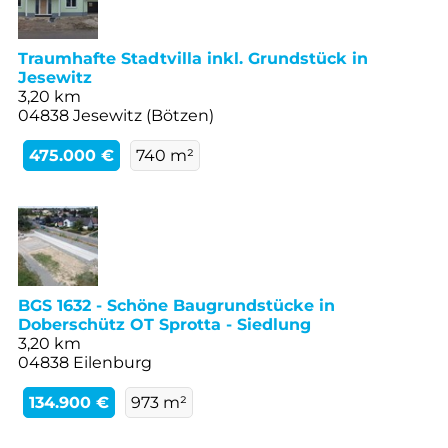
Traumhafte Stadtvilla inkl. Grundstück in
Jesewitz
3,20 km
04838 Jesewitz (Bötzen)
475.000 €
740 m²
BGS 1632 - Schöne Baugrundstücke in
Doberschütz OT Sprotta - Siedlung
3,20 km
04838 Eilenburg
134.900 €
973 m²