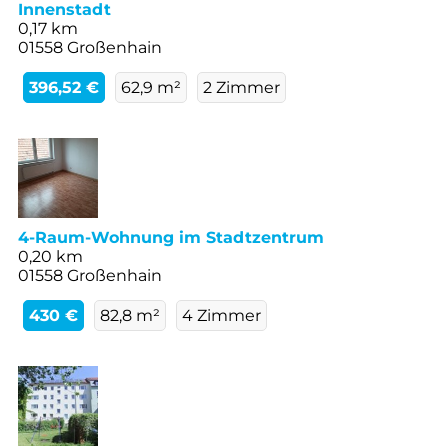
Innenstadt
0,17 km
01558 Großenhain
396,52 €
62,9 m²
2 Zimmer
4-Raum-Wohnung im Stadtzentrum
0,20 km
01558 Großenhain
430 €
82,8 m²
4 Zimmer