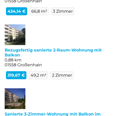
01558 Großenhain
434,14 €
66,8 m²
3 Zimmer
Bezugsfertig sanierte 2-Raum-Wohnung mit
Balkon
0,88 km
01558 Großenhain
319,67 €
49,2 m²
2 Zimmer
Sanierte 3-Zimmer-Wohnung mit Balkon im