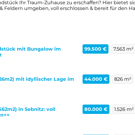
dstück Ihr Traum-Zuhause zu erschaffen? Hier bietet si
& Feldern umgeben, voll erschlossen & bereit für den Ha
ndstück mit Bungalow im
99.500 €
7.563 m²
z
26m2) mit idyllischer Lage im
44.000 €
826 m²
2m2) in Sebnitz: voll
80.000 €
1.526 m²
en++