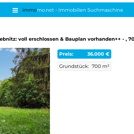
immo
mo.net - Immobilien Suchmaschine
bnitz: voll erschlossen & Bauplan vorhanden++ - , 
Preis:
36.000 €
Grundstück:
700 m²