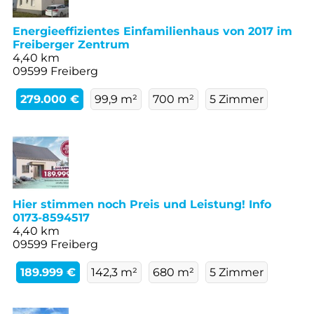
Energieeffizientes Einfamilienhaus von 2017 im
Freiberger Zentrum
4,40 km
09599 Freiberg
279.000 €
99,9 m²
700 m²
5 Zimmer
Hier stimmen noch Preis und Leistung! Info
0173-8594517
4,40 km
09599 Freiberg
189.999 €
142,3 m²
680 m²
5 Zimmer