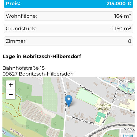
Preis:
215.000 €
Wohnfläche:
164 m²
Grundstück:
1.150 m²
Zimmer:
8
Lage in Bobritzsch-Hilbersdorf
Bahnhofstraße 15
09627 Bobritzsch-Hilbersdorf
+
−
Leaflet