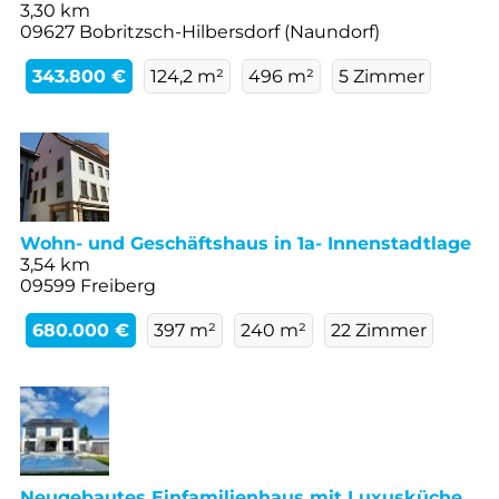
3,30 km
09627 Bobritzsch-Hilbersdorf (Naundorf)
343.800 €
124,2 m²
496 m²
5 Zimmer
Wohn- und Geschäftshaus in 1a- Innenstadtlage
3,54 km
09599 Freiberg
680.000 €
397 m²
240 m²
22 Zimmer
Neugebautes Einfamilienhaus mit Luxusküche,