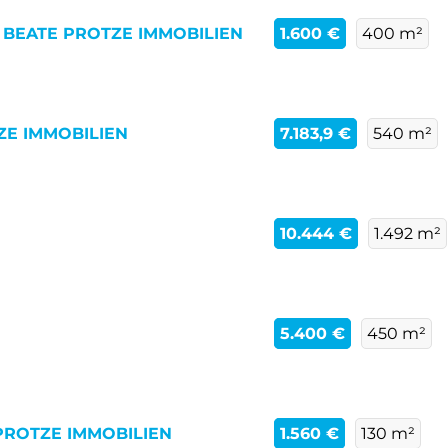
! BEATE PROTZE IMMOBILIEN
1.600 €
400 m²
TZE IMMOBILIEN
7.183,9 €
540 m²
10.444 €
1.492 m²
5.400 €
450 m²
 PROTZE IMMOBILIEN
1.560 €
130 m²