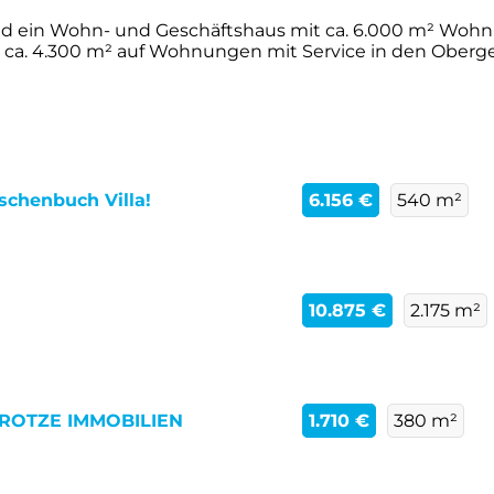
d ein Wohn- und Geschäftshaus mit ca. 6.000 m² Wohn- u
n ca. 4.300 m² auf Wohnungen mit Service in den Oberges
aschenbuch Villa!
6.156 €
540 m²
10.875 €
2.175 m²
E PROTZE IMMOBILIEN
1.710 €
380 m²