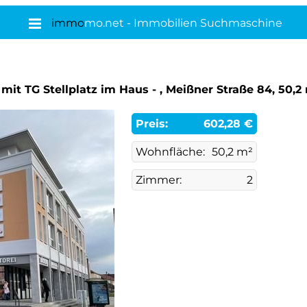
immo
mo.net - Immobilien Suchmaschine
mit TG Stellplatz im Haus - , Meißner Straße 84, 50,2
Preis:
602,28 €
Wohnfläche:
50,2 m²
Zimmer:
2