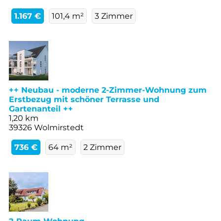
1.167 €
101,4 m²
3 Zimmer
++ Neubau - moderne 2-Zimmer-Wohnung zum
Erstbezug mit schöner Terrasse und
Gartenanteil ++
1,20 km
39326 Wolmirstedt
736 €
64 m²
2 Zimmer