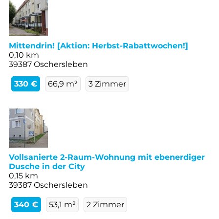
Mittendrin! [Aktion: Herbst-Rabattwochen!]
0,10 km
39387 Oschersleben
330 €
66,9 m²
3 Zimmer
Vollsanierte 2-Raum-Wohnung mit ebenerdiger
Dusche in der City
0,15 km
39387 Oschersleben
340 €
53,1 m²
2 Zimmer