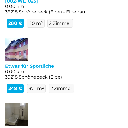
[002-WE1025]
0,00 km
39218 Schönebeck (Elbe) - Elbenau
280 €
40 m²
2 Zimmer
Etwas für Sportliche
0,00 km
39218 Schönebeck (Elbe)
248 €
37,1 m²
2 Zimmer