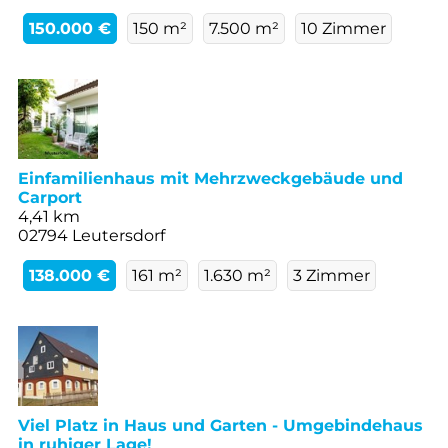
150.000 €
150 m²
7.500 m²
10 Zimmer
Einfamilienhaus mit Mehrzweckgebäude und
Carport
4,41 km
02794 Leutersdorf
138.000 €
161 m²
1.630 m²
3 Zimmer
Viel Platz in Haus und Garten - Umgebindehaus
in ruhiger Lage!