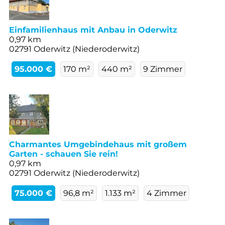
Einfamilienhaus mit Anbau in Oderwitz
0,97 km
02791 Oderwitz (Niederoderwitz)
95.000 €
170 m²
440 m²
9 Zimmer
Charmantes Umgebindehaus mit großem
Garten - schauen Sie rein!
0,97 km
02791 Oderwitz (Niederoderwitz)
75.000 €
96,8 m²
1.133 m²
4 Zimmer