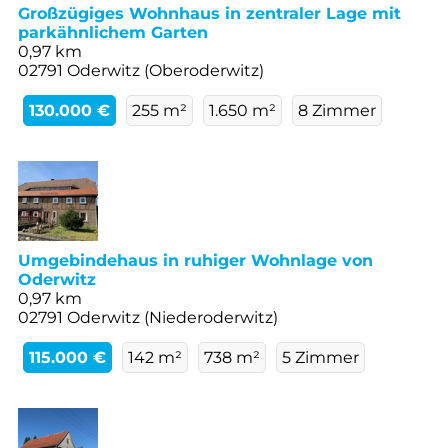
Großzügiges Wohnhaus in zentraler Lage mit
parkähnlichem Garten
0,97 km
02791 Oderwitz (Oberoderwitz)
130.000 €
255 m²
1.650 m²
8 Zimmer
Umgebindehaus in ruhiger Wohnlage von
Oderwitz
0,97 km
02791 Oderwitz (Niederoderwitz)
115.000 €
142 m²
738 m²
5 Zimmer