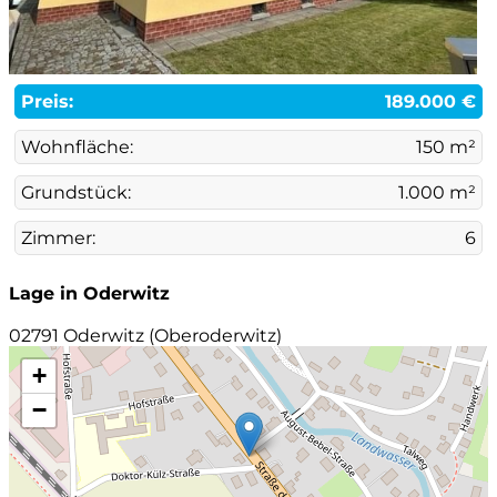
Preis:
189.000 €
Wohnfläche:
150 m²
Grundstück:
1.000 m²
Zimmer:
6
Lage in Oderwitz
02791 Oderwitz (Oberoderwitz)
+
−