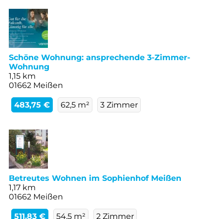
Schöne Wohnung: ansprechende 3-Zimmer-
Wohnung
1,15 km
01662 Meißen
483,75 €
62,5 m²
3 Zimmer
Betreutes Wohnen im Sophienhof Meißen
1,17 km
01662 Meißen
511,83 €
54,5 m²
2 Zimmer