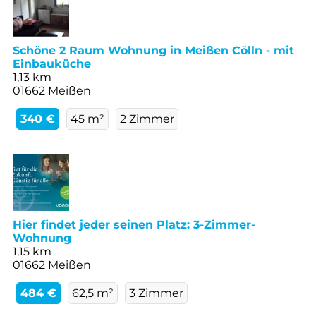
Schöne 2 Raum Wohnung in Meißen Cölln - mit
Einbauküche
1,13 km
01662 Meißen
340 €
45 m²
2 Zimmer
Hier findet jeder seinen Platz: 3-Zimmer-
Wohnung
1,15 km
01662 Meißen
484 €
62,5 m²
3 Zimmer