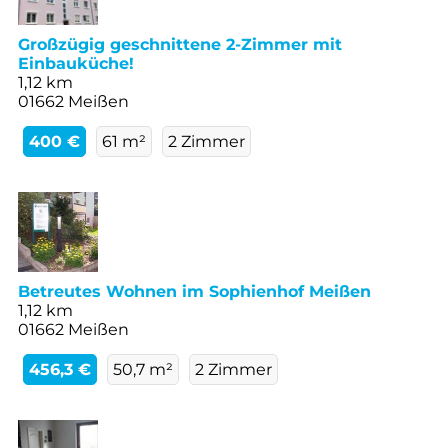
Großzügig geschnittene 2-Zimmer mit
Einbauküche!
1,12 km
01662 Meißen
400 €
61 m²
2 Zimmer
Betreutes Wohnen im Sophienhof Meißen
1,12 km
01662 Meißen
456,3 €
50,7 m²
2 Zimmer