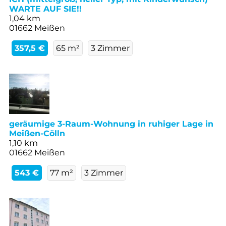
WARTE AUF SIE!!
1,04 km
01662 Meißen
357,5 €
65 m²
3 Zimmer
geräumige 3-Raum-Wohnung in ruhiger Lage in
Meißen-Cölln
1,10 km
01662 Meißen
543 €
77 m²
3 Zimmer