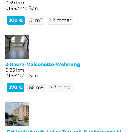
0,59 km
01662 Meißen
300 €
51 m²
2 Zimmer
2-Raum-Maisonette-Wohnung
0,85 km
01662 Meißen
270 €
56 m²
2 Zimmer
ICH (mittelgroß, heller Typ, mit Kinderwunsch)