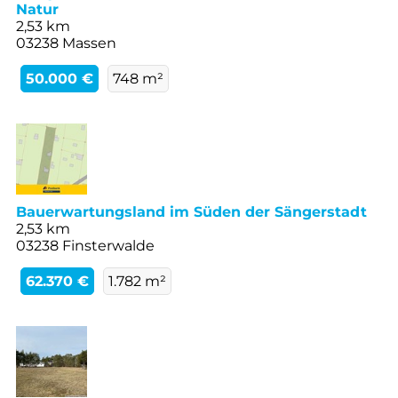
Natur
2,53 km
03238 Massen
50.000 €
748 m²
Bauerwartungsland im Süden der Sängerstadt
2,53 km
03238 Finsterwalde
62.370 €
1.782 m²