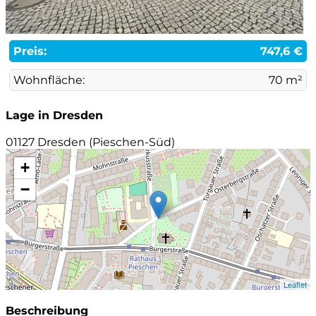
Preis:
747,6 €
Wohnfläche:
70 m²
Lage in Dresden
01127 Dresden (Pieschen-Süd)
+
−
Leaflet
Beschreibung