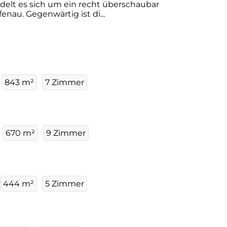
elt es sich um ein recht überschaubar
nau. Gegenwärtig ist di...
843 m²
7 Zimmer
670 m²
9 Zimmer
444 m²
5 Zimmer