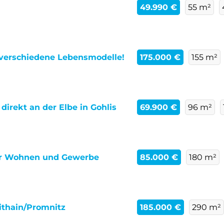
49.990 €
55 m²
 verschiedene Lebensmodelle!
175.000 €
155 m²
direkt an der Elbe in Gohlis
69.900 €
96 m²
der Wohnen und Gewerbe
85.000 €
180 m²
eithain/Promnitz
185.000 €
290 m²