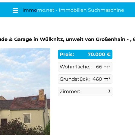
immo
mo.net - Immobilien Suchmaschine
de & Garage in Wülknitz, unweit von Großenhain - ,
Preis:
70.000 €
Wohnfläche:
66 m²
Grundstück:
460 m²
Zimmer:
3