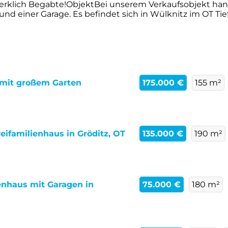
rklich Begabte!ObjektBei unserem Verkaufsobjekt hand
 einer Garage. Es befindet sich in Wülknitz im OT Tiefe
- mit großem Garten
175.000 €
155 m²
eifamilienhaus in Gröditz, OT
135.000 €
190 m²
enhaus mit Garagen in
75.000 €
180 m²