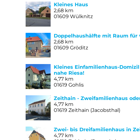
Kleines Haus
2,68 km
01609 Wülknitz
Doppelhaushälfte mit Raum für
2,68 km
01609 Gröditz
Kleines Einfamilienhaus-Domizil 
nahe Riesa!
4,77 km
01619 Gohlis
Zeithain - Zweifamilienhaus o
4,77 km
01619 Zeithain (Jacobsthal)
Zwei- bis Dreifamilienhaus in Z
4,77 km