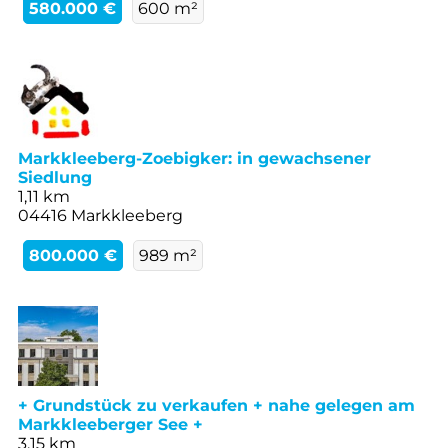
580.000 €
600 m²
Markkleeberg-Zoebigker: in gewachsener
Siedlung
1,11 km
04416 Markkleeberg
800.000 €
989 m²
+ Grundstück zu verkaufen + nahe gelegen am
Markkleeberger See +
3,15 km