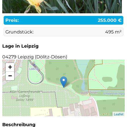
Preis:
255.000 €
Grundstück:
495 m²
Lage in Leipzig
04279 Leipzig (Dölitz-Dösen)
+
−
Leaflet
Beschreibung