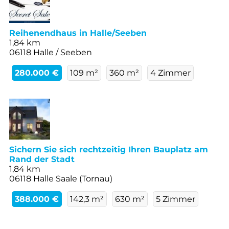
Reihenendhaus in Halle/Seeben
1,84 km
06118 Halle / Seeben
280.000 €
109 m²
360 m²
4 Zimmer
Sichern Sie sich rechtzeitig Ihren Bauplatz am
Rand der Stadt
1,84 km
06118 Halle Saale (Tornau)
388.000 €
142,3 m²
630 m²
5 Zimmer