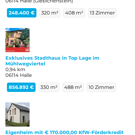
06114 Halle (Giebichenstein)
248.400 €
320 m²
408 m²
13 Zimmer
Exklusives Stadthaus in Top Lage im
Mühlwegviertel
0,94 km
06114 Halle
856.892 €
330 m²
488 m²
10 Zimmer
Eigenheim mit € 170.000,00 KfW-Förderkredit