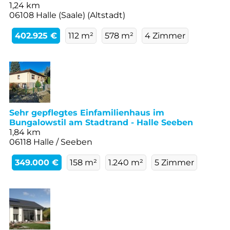
1,24 km
06108 Halle (Saale) (Altstadt)
402.925 €
112 m²
578 m²
4 Zimmer
Sehr gepflegtes Einfamilienhaus im
Bungalowstil am Stadtrand - Halle Seeben
1,84 km
06118 Halle / Seeben
349.000 €
158 m²
1.240 m²
5 Zimmer