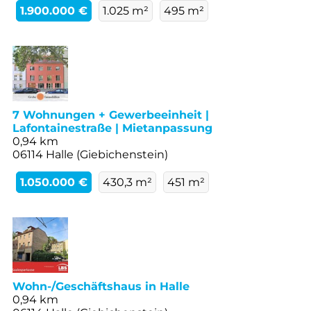
1.900.000 €
1.025 m²
495 m²
7 Wohnungen + Gewerbeeinheit |
Lafontainestraße | Mietanpassung
0,94 km
06114 Halle (Giebichenstein)
1.050.000 €
430,3 m²
451 m²
Wohn-/Geschäftshaus in Halle
0,94 km