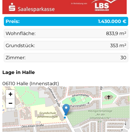
Preis:
1.430.000 €
Wohnfläche:
833,9 m²
Grundstück:
353 m²
Zimmer:
30
Lage in Halle
06110 Halle (Innenstadt)
+
−