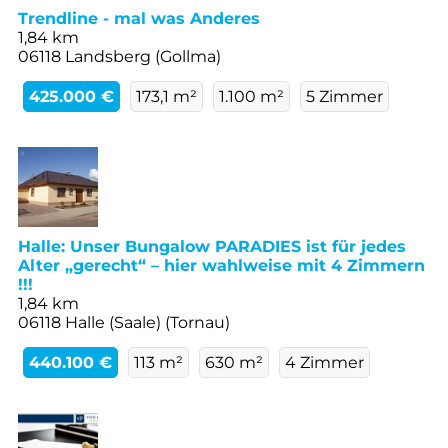
Trendline - mal was Anderes
1,84 km
06118 Landsberg (Gollma)
425.000 €
173,1 m²
1.100 m²
5 Zimmer
Halle: Unser Bungalow PARADIES ist für jedes
Alter „gerecht“ – hier wahlweise mit 4 Zimmern
!!!
1,84 km
06118 Halle (Saale) (Tornau)
440.100 €
113 m²
630 m²
4 Zimmer