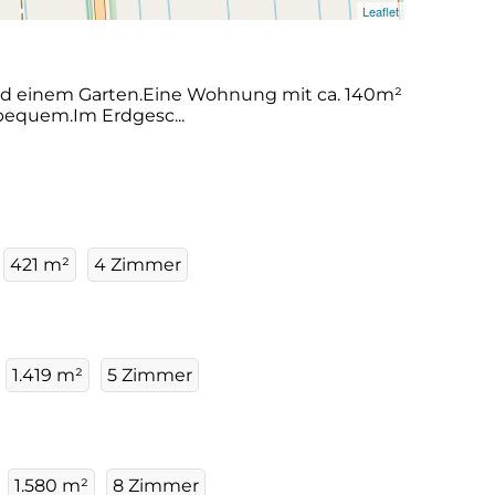
Leaflet
 und einem Garten.Eine Wohnung mit ca. 140m²
bequem.Im Erdgesc...
421 m²
4 Zimmer
1.419 m²
5 Zimmer
1.580 m²
8 Zimmer