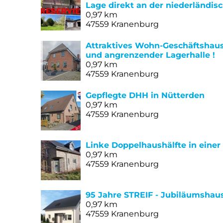
Lage direkt an der niederländis
0,97 km
47559 Kranenburg
Attraktives Wohn-Geschäftshaus
und angrenzender Lagerhalle !
0,97 km
47559 Kranenburg
Gepflegte DHH in Nütterden
0,97 km
47559 Kranenburg
Linke Doppelhaushälfte in einer
0,97 km
47559 Kranenburg
95 Jahre STREIF - Jubiläumshaus
0,97 km
47559 Kranenburg