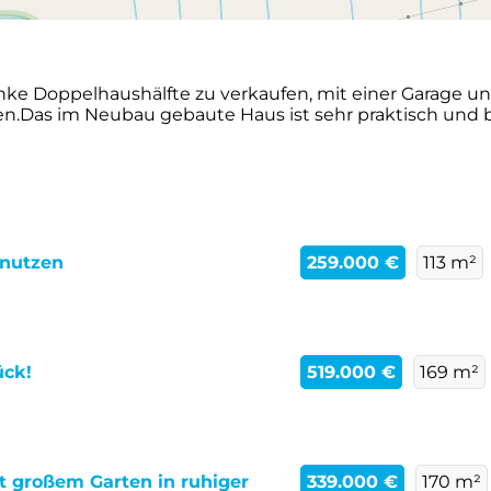
 linke Doppelhaushälfte zu verkaufen, mit einer Garage
en.Das im Neubau gebaute Haus ist sehr praktisch und 
tnutzen
259.000 €
113 m²
ück!
519.000 €
169 m²
t großem Garten in ruhiger
339.000 €
170 m²