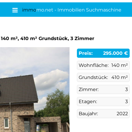
immo
mo.net - Immobilien Suchmaschine
, 140 m², 410 m² Grundstück, 3 Zimmer
Preis:
295.000 €
Wohnfläche:
140 m²
Grundstück:
410 m²
Zimmer:
3
Etagen:
3
Baujahr:
2022