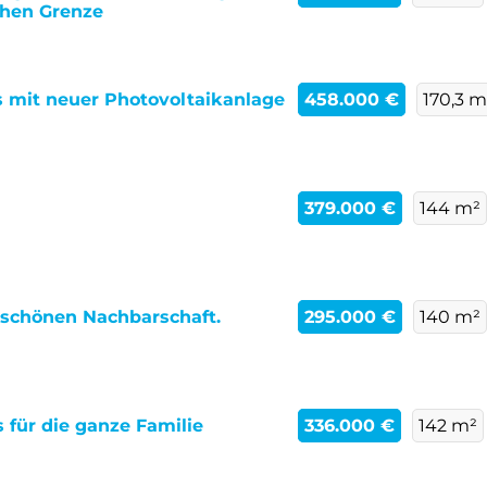
chen Grenze
 mit neuer Photovoltaikanlage
458.000 €
170,3 m
379.000 €
144 m²
 schönen Nachbarschaft.
295.000 €
140 m²
 für die ganze Familie
336.000 €
142 m²