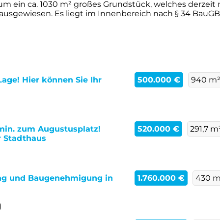
m ein ca. 1030 m² großes Grundstück, welches derzeit m
sgewiesen. Es liegt im Innenbereich nach § 34 BauGB.F
age! Hier können Sie Ihr
500.000 €
940 m
5 min. zum Augustusplatz!
520.000 €
291,7 m
r Stadthaus
ng und Baugenehmigung in
1.760.000 €
430 m
)