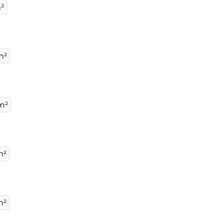
²
m²
 m²
m²
m²