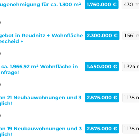
augenehmigung für ca. 1.300 m²
1.760.000 €
430 m
)
gebot in Reudnitz + Wohnfläche
2.300.000 €
1.561 
escheid +
)
 ca. 1.966,92 m² Wohnfläche in
1.450.000 €
1.324
nfrage!
)
von 21 Neubauwohnungen und 3
2.575.000 €
1.138 
lich!
)
von 19 Neubauwohnungen und 3
2.575.000 €
1.138 
lich!