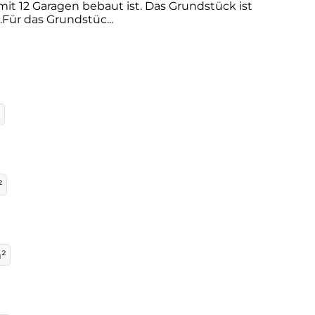
it 12 Garagen bebaut ist. Das Grundstück ist
ür das Grundstüc...
²
²
²