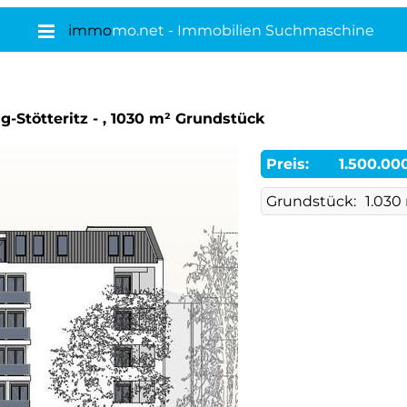
immo
mo.net - Immobilien Suchmaschine
g-Stötteritz - , 1030 m² Grundstück
Preis:
1.500.00
Grundstück:
1.030