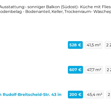
Ausstattung:- sonniger Balkon (Südost)- Küche mit Flie
enbelag - Bodenanteil, Keller, Trockenraum- Wäschepl
528 €
41,5 m²
2
607 €
47,7 m²
2
Rudolf-Breitscheid-Str. 43 in
200 €
45,4 m²
2