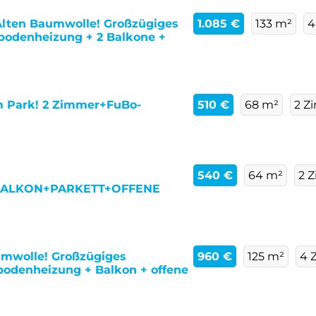
Alten Baumwolle! Großzügiges
1.085 €
133 m²
4
odenheizung + 2 Balkone +
m Park! 2 Zimmer+FuBo-
510 €
68 m²
2 Z
540 €
64 m²
2 
ALKON+PARKETT+OFFENE
mwolle! Großzügiges
960 €
125 m²
4 
odenheizung + Balkon + offene