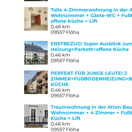
Tolle 4-Zimmerwohnung in der 
Wohnzimmer + Gäste-WC + Fußb
offene Küche + Lift
0,46 km
09557 Flöha
ERSTBEZUG! Super Ausblick zu
Heizung+Parkett+offene Küche
0,46 km
09557 Flöha
PERFEKT FÜR JUNGE LEUTE! 2
ZIMMER+FUßBODENHEIZUNG+B
KÜCHE
0,46 km
09557 Flöha
Traumwohnung in der Alten Bau
Wohnzimmer + 4 Zimmer + Fußb
Küche + Lift
0,46 km
09557 Flöha