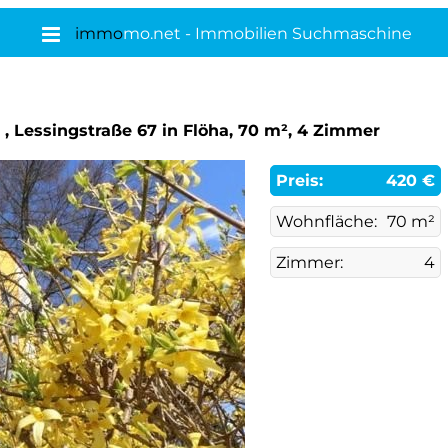
immo
mo.net - Immobilien Suchmaschine
 , Lessingstraße 67 in Flöha, 70 m², 4 Zimmer
Preis:
420 €
Wohnfläche:
70 m²
Zimmer:
4