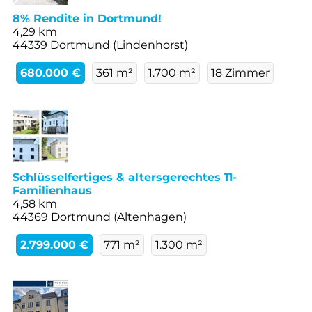
8% Rendite in Dortmund!
4,29 km
44339 Dortmund (Lindenhorst)
680.000 €
361 m²
1.700 m²
18 Zimmer
Schlüsselfertiges & altersgerechtes 11-
Familienhaus
4,58 km
44369 Dortmund (Altenhagen)
2.799.000 €
771 m²
1.300 m²