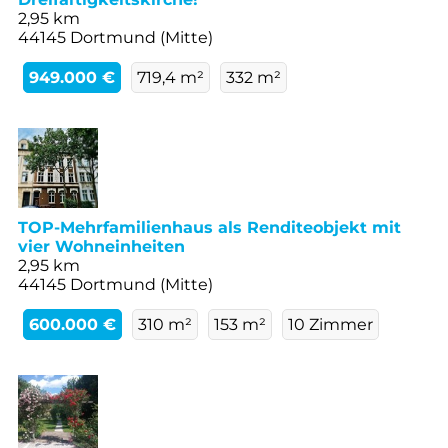
2,95 km
44145 Dortmund (Mitte)
949.000 €
719,4 m²
332 m²
TOP-Mehrfamilienhaus als Renditeobjekt mit
vier Wohneinheiten
2,95 km
44145 Dortmund (Mitte)
600.000 €
310 m²
153 m²
10 Zimmer