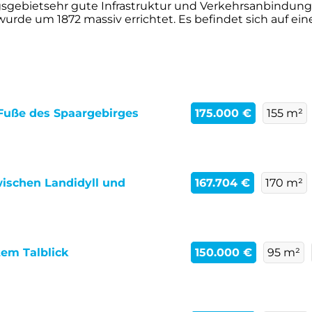
sgebietsehr gute Infrastruktur und Verkehrsanbindung
de um 1872 massiv errichtet. Es befindet sich auf ein
 Fuße des Spaargebirges
175.000 €
155 m²
schen Landidyll und
167.704 €
170 m²
em Talblick
150.000 €
95 m²