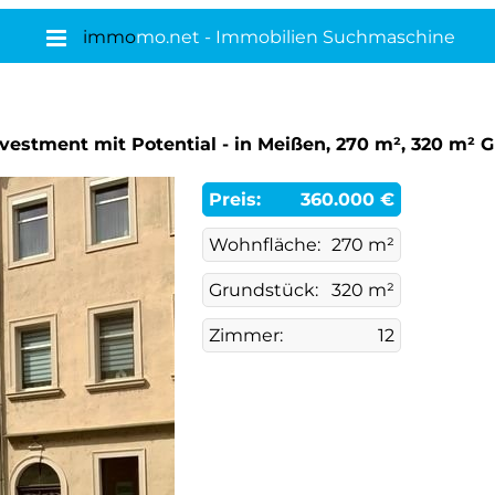
immo
mo.net - Immobilien Suchmaschine
nvestment mit Potential - in Meißen, 270 m², 320 m² 
Preis:
360.000 €
Wohnfläche:
270 m²
Grundstück:
320 m²
Zimmer:
12