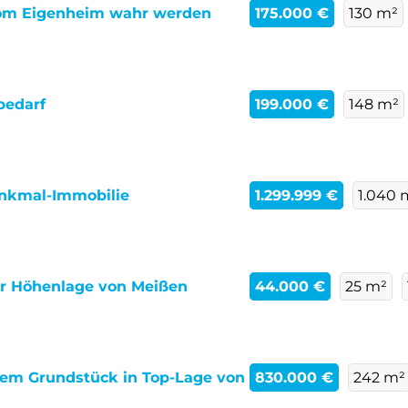
 vom Eigenheim wahr werden
175.000 €
130 m²
bedarf
199.000 €
148 m²
enkmal-Immobilie
1.299.999 €
1.040 
er Höhenlage von Meißen
44.000 €
25 m²
schem Grundstück in Top-Lage von
830.000 €
242 m²