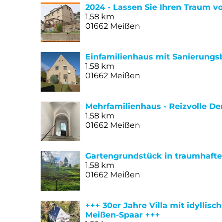
2024 - Lassen Sie Ihren Traum
1,58 km
01662 Meißen
Einfamilienhaus mit Sanierungs
1,58 km
01662 Meißen
Mehrfamilienhaus - Reizvolle D
1,58 km
01662 Meißen
Gartengrundstück in traumhaft
1,58 km
01662 Meißen
+++ 30er Jahre Villa mit idylli
Meißen-Spaar +++