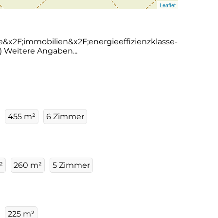
Leaflet
&x2F;immobilien&x2F;energieeffizienzklasse-
) Weitere Angaben...
455 m²
6 Zimmer
²
260 m²
5 Zimmer
225 m²