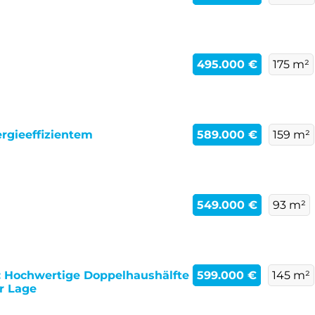
495.000 €
175 m²
rgieeffizientem
589.000 €
159 m²
549.000 €
93 m²
: Hochwertige Doppelhaushälfte
599.000 €
145 m²
er Lage