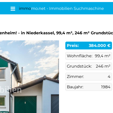
immo
mo.net - Immobilien Suchmaschine
igenheim! - in Niederkassel, 99,4 m², 246 m² Grundst
Preis:
384.000 €
Wohnfläche:
99,4 m²
Grundstück:
246 m²
Zimmer:
4
Baujahr:
1984