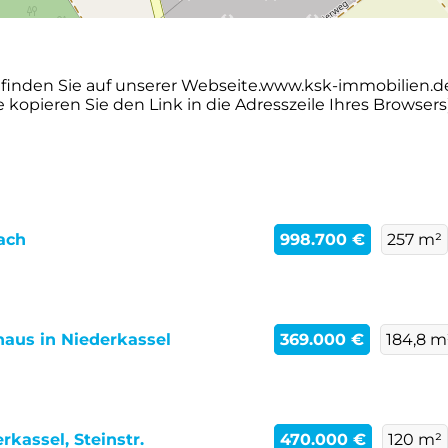
finden Sie auf unserer Webseite.www.ksk-immobilien.de
kopieren Sie den Link in die Adresszeile Ihres Browsers
ach
998.700 €
257 m²
haus in Niederkassel
369.000 €
184,8 m
kassel, Steinstr.
470.000 €
120 m²