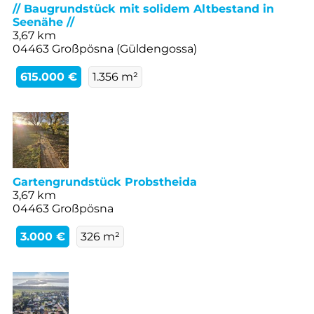
// Baugrundstück mit solidem Altbestand in
Seenähe //
3,67 km
04463 Großpösna (Güldengossa)
615.000 €
1.356 m²
Gartengrundstück Probstheida
3,67 km
04463 Großpösna
3.000 €
326 m²