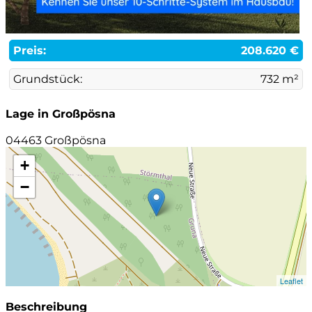
Preis:
208.620 €
Grundstück:
732 m²
Lage in Großpösna
04463 Großpösna
+
−
Leaflet
Beschreibung