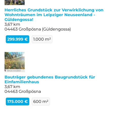
Herrliches Grundstück zur Verwirklichung von
Wohnträumen im Leipziger Neuseenland -
Güldengossa!
3,67 km
04463 Großpösna (Güldengossa)
299.999 €
1.000 m²
Bauträger gebundenes Baugrundstück für
Einfamilienhaus
3,67 km
04463 Großpösna
175.000 €
600 m²