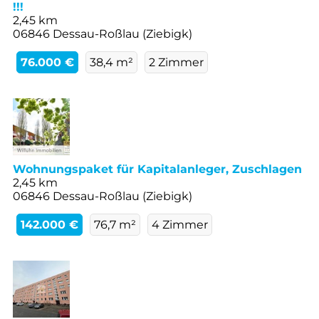
!!!
2,45 km
06846 Dessau-Roßlau (Ziebigk)
76.000 €
38,4 m²
2 Zimmer
Wohnungspaket für Kapitalanleger, Zuschlagen
2,45 km
06846 Dessau-Roßlau (Ziebigk)
142.000 €
76,7 m²
4 Zimmer