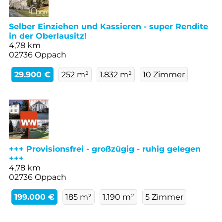
Selber Einziehen und Kassieren - super Rendite
in der Oberlausitz!
4,78 km
02736 Oppach
29.900 €
252 m²
1.832 m²
10 Zimmer
+++ Provisionsfrei - großzügig - ruhig gelegen
+++
4,78 km
02736 Oppach
199.000 €
185 m²
1.190 m²
5 Zimmer