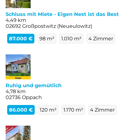
Schluss mit Miete - Eigen Nest ist das Best
4,49 km
02692 Großpostwitz (Neueulowitz)
87.000 €
98 m²
1.010 m²
4 Zimmer
Ruhig und gemütlich
4,78 km
02736 Oppach
86.000 €
120 m²
1.170 m²
4 Zimmer