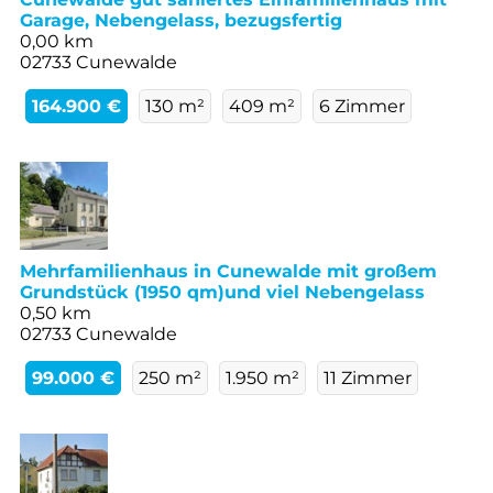
Garage, Nebengelass, bezugsfertig
0,00 km
02733 Cunewalde
164.900 €
130 m²
409 m²
6 Zimmer
Mehrfamilienhaus in Cunewalde mit großem
Grundstück (1950 qm)und viel Nebengelass
0,50 km
02733 Cunewalde
99.000 €
250 m²
1.950 m²
11 Zimmer