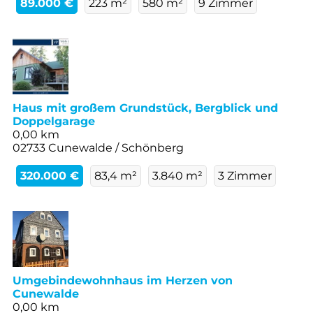
89.000 €
223 m²
580 m²
9 Zimmer
Haus mit großem Grundstück, Bergblick und
Doppelgarage
0,00 km
02733 Cunewalde / Schönberg
320.000 €
83,4 m²
3.840 m²
3 Zimmer
Umgebindewohnhaus im Herzen von
Cunewalde
0,00 km