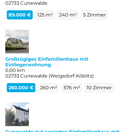
02733 Cunewalde
89.000 €
125 m²
240 m²
5 Zimmer
Großzügiges Einfamilienhaus mit
Einliegerwohnung
0,00 km
02733 Cunewalde (Weigsdorf-Köblitz)
260.000 €
260 m²
576 m²
10 Zimmer
Cunewalde gut saniertes Einfamilienhaus mit