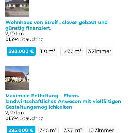
Wohnhaus von Streif , clever gebaut und
günstig finanziert.
2,30 km
01594 Stauchitz
398.000 €
110 m²
1.432 m²
3 Zimmer
Maximale Entfaltung – Ehem.
landwirtschaftliches Anwesen mit vielfältigen
Gestaltungsmöglichkeiten
2,30 km
01594 Stauchitz
295.000 €
345 m²
7.731 m²
16 Zimmer