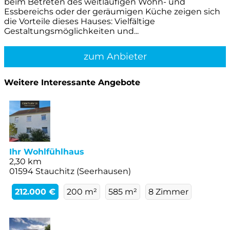
beim Betreten des weitläufigen Wohn- und
Essbereichs oder der geräumigen Küche zeigen sich
die Vorteile dieses Hauses: Vielfältige
Gestaltungsmöglichkeiten und...
zum Anbieter
Weitere Interessante Angebote
Ihr Wohlfühlhaus
2,30 km
01594 Stauchitz (Seerhausen)
212.000 €
200 m²
585 m²
8 Zimmer