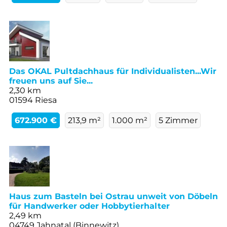
Das OKAL Pultdachhaus für Individualisten...Wir
freuen uns auf Sie...
2,30 km
01594 Riesa
672.900 €
213,9 m²
1.000 m²
5 Zimmer
Haus zum Basteln bei Ostrau unweit von Döbeln
für Handwerker oder Hobbytierhalter
2,49 km
04749 Jahnatal (Binnewitz)