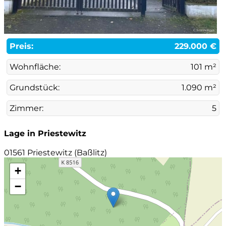
Preis:
229.000 €
Wohnfläche:
101 m²
Grundstück:
1.090 m²
Zimmer:
5
Lage in Priestewitz
01561 Priestewitz (Baßlitz)
+
−