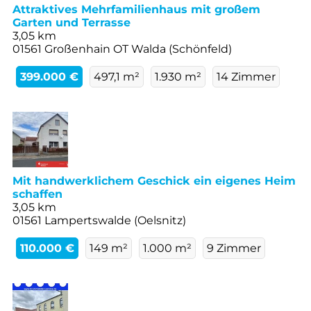
Attraktives Mehrfamilienhaus mit großem
Garten und Terrasse
3,05 km
01561 Großenhain OT Walda (Schönfeld)
399.000 €
497,1 m²
1.930 m²
14 Zimmer
Mit handwerklichem Geschick ein eigenes Heim
schaffen
3,05 km
01561 Lampertswalde (Oelsnitz)
110.000 €
149 m²
1.000 m²
9 Zimmer