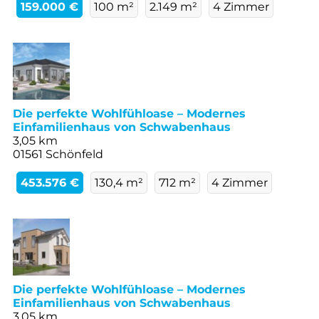
159.000 €
100 m²
2.149 m²
4 Zimmer
Die perfekte Wohlfühloase – Modernes
Einfamilienhaus von Schwabenhaus
3,05 km
01561 Schönfeld
453.576 €
130,4 m²
712 m²
4 Zimmer
Die perfekte Wohlfühloase – Modernes
Einfamilienhaus von Schwabenhaus
3,05 km