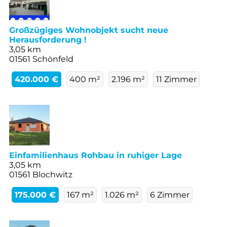
Großzügiges Wohnobjekt sucht neue
Herausforderung !
3,05 km
01561 Schönfeld
420.000 €
400 m²
2.196 m²
11 Zimmer
Einfamilienhaus Rohbau in ruhiger Lage
3,05 km
01561 Blochwitz
175.000 €
167 m²
1.026 m²
6 Zimmer