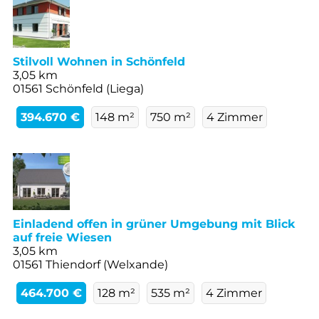
Stilvoll Wohnen in Schönfeld
3,05 km
01561 Schönfeld (Liega)
394.670 €
148 m²
750 m²
4 Zimmer
Einladend offen in grüner Umgebung mit Blick
auf freie Wiesen
3,05 km
01561 Thiendorf (Welxande)
464.700 €
128 m²
535 m²
4 Zimmer