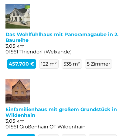
Das Wohlfühlhaus mit Panoramagaube in 2.
Baureihe
3,05 km
01561 Thiendorf (Welxande)
457.700 €
122 m²
535 m²
5 Zimmer
Einfamilienhaus mit großem Grundstück in
Wildenhain
3,05 km
01561 Großenhain OT Wildenhain