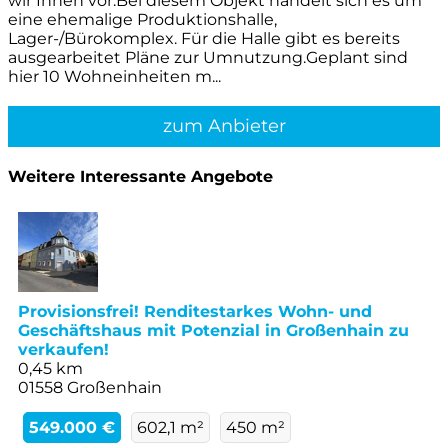
wir Ihnen vor.Bei diesem Objekt handelt sich es um
eine ehemalige Produktionshalle,
Lager-/Bürokomplex. Für die Halle gibt es bereits
ausgearbeitet Pläne zur Umnutzung.Geplant sind
hier 10 Wohneinheiten m...
zum Anbieter
Weitere Interessante Angebote
Provisionsfrei! Renditestarkes Wohn- und
Geschäftshaus mit Potenzial in Großenhain zu
verkaufen!
0,45 km
01558 Großenhain
549.000 €
602,1 m²
450 m²