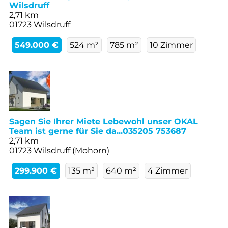
Wilsdruff
2,71 km
01723 Wilsdruff
549.000 €
524 m²
785 m²
10 Zimmer
Sagen Sie Ihrer Miete Lebewohl unser OKAL
Team ist gerne für Sie da...035205 753687
2,71 km
01723 Wilsdruff (Mohorn)
299.900 €
135 m²
640 m²
4 Zimmer