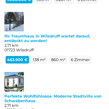
Ihr Traumhaus in Wilsdruff wartet darauf,
entdeckt zu werden!
2,71 km
01723 Wilsdruff
463.900 €
138 m²
860 m²
6 Zimmer
Perfekte Wohlfühloase. Moderne Stadtvilla von
Schwabenhaus
2,71 km