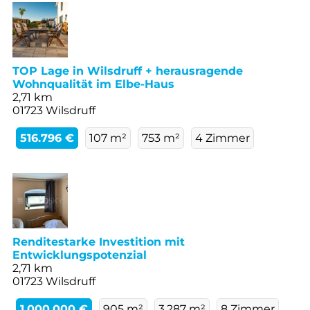
TOP Lage in Wilsdruff + herausragende
Wohnqualität im Elbe-Haus
2,71 km
01723 Wilsdruff
516.796 €
107 m²
753 m²
4 Zimmer
Renditestarke Investition mit
Entwicklungspotenzial
2,71 km
01723 Wilsdruff
1.000.000 €
905 m²
3.287 m²
8 Zimmer