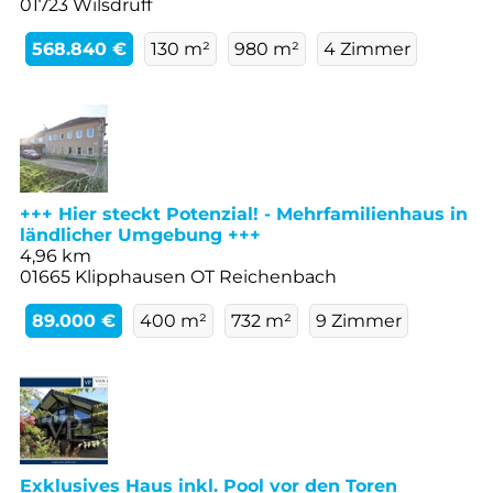
01723 Wilsdruff
568.840 €
130 m²
980 m²
4 Zimmer
+++ Hier steckt Potenzial! - Mehrfamilienhaus in
ländlicher Umgebung +++
4,96 km
01665 Klipphausen OT Reichenbach
89.000 €
400 m²
732 m²
9 Zimmer
Exklusives Haus inkl. Pool vor den Toren