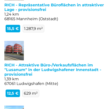
RICH - Repräsentative Büroflächen in attraktiver
Lage - provisionsfrei
1,24 km
68165 Mannheim (Oststadt)
15,5 €
1.287,9 m²
RICH - Attraktive Büro-/Verkaufsflächen im
"Lusanum" in der Ludwigshafener Innenstadt -
provisionsfrei
1,39 km
67061 Ludwigshafen (Mitte)
12,5 €
629 m²