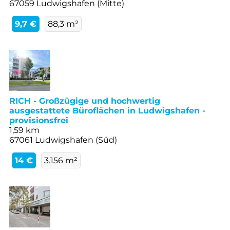
67059 Ludwigshafen (Mitte)
9,7 €
88,3 m²
RICH - Großzügige und hochwertig
ausgestattete Büroflächen in Ludwigshafen -
provisionsfrei
1,59 km
67061 Ludwigshafen (Süd)
14 €
3.156 m²