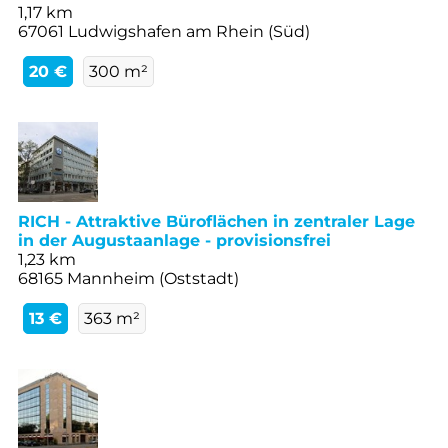
1,17 km
67061 Ludwigshafen am Rhein (Süd)
20 €
300 m²
RICH - Attraktive Büroflächen in zentraler Lage
in der Augustaanlage - provisionsfrei
1,23 km
68165 Mannheim (Oststadt)
13 €
363 m²