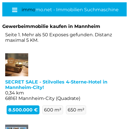
immo
mo.net - Immobilien Suchmaschine
Gewerbeimmobilie kaufen in Mannheim
Seite 1. Mehr als 50 Exposes gefunden. Distanz
maximal 5 KM.
SECRET SALE - Stilvolles 4-Sterne-Hotel in
Mannheim-City!
0,34 km
68161 Mannheim-City (Quadrate)
8.500.000 €
600 m²
650 m²