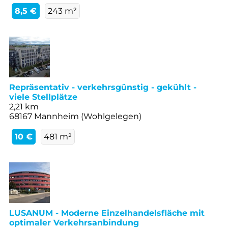
8,5 €
243 m²
Repräsentativ - verkehrsgünstig - gekühlt -
viele Stellplätze
2,21 km
68167 Mannheim (Wohlgelegen)
10 €
481 m²
LUSANUM - Moderne Einzelhandelsfläche mit
optimaler Verkehrsanbindung