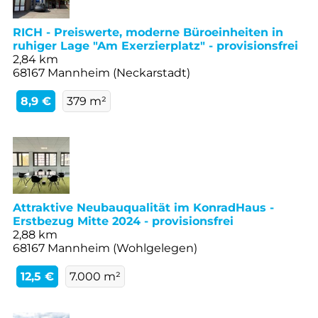
RICH - Preiswerte, moderne Büroeinheiten in
ruhiger Lage "Am Exerzierplatz" - provisionsfrei
2,84 km
68167 Mannheim (Neckarstadt)
8,9 €
379 m²
Attraktive Neubauqualität im KonradHaus -
Erstbezug Mitte 2024 - provisionsfrei
2,88 km
68167 Mannheim (Wohlgelegen)
12,5 €
7.000 m²