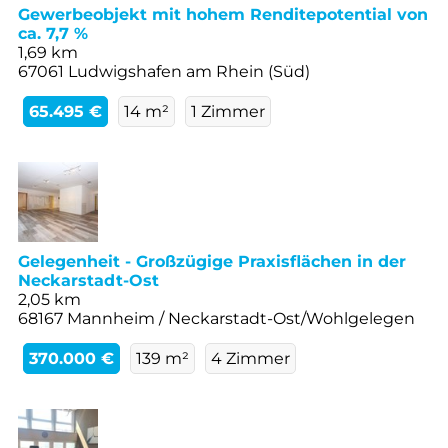
Gewerbeobjekt mit hohem Renditepotential von
ca. 7,7 %
1,69 km
67061 Ludwigshafen am Rhein (Süd)
65.495 €
14 m²
1 Zimmer
Gelegenheit - Großzügige Praxisflächen in der
Neckarstadt-Ost
2,05 km
68167 Mannheim / Neckarstadt-Ost/Wohlgelegen
370.000 €
139 m²
4 Zimmer