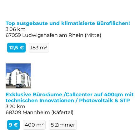
Top ausgebaute und klimatisierte Büroflächen!
3,06 km
67059 Ludwigshafen am Rhein (Mitte)
12,5 €
183 m²
Exklusive Büroräume /Callcenter auf 400qm mit
technischen Innovationen / Photovoltaik & STP
3,20 km
68309 Mannheim (Käfertal)
9 €
400 m²
8 Zimmer