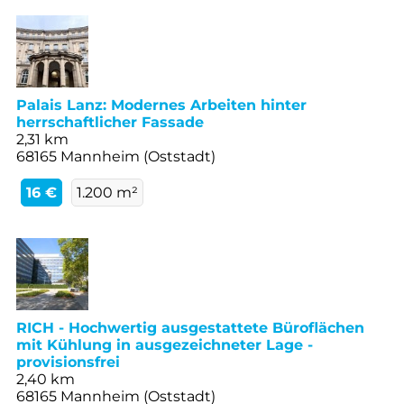
Palais Lanz: Modernes Arbeiten hinter
herrschaftlicher Fassade
2,31 km
68165 Mannheim (Oststadt)
16 €
1.200 m²
RICH - Hochwertig ausgestattete Büroflächen
mit Kühlung in ausgezeichneter Lage -
provisionsfrei
2,40 km
68165 Mannheim (Oststadt)