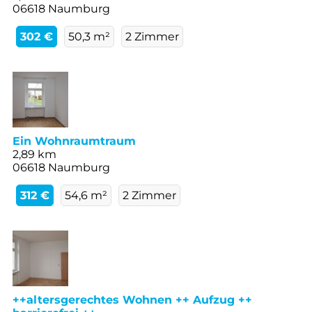
06618 Naumburg
302 €
50,3 m²
2 Zimmer
Ein Wohnraumtraum
2,89 km
06618 Naumburg
312 €
54,6 m²
2 Zimmer
++altersgerechtes Wohnen ++ Aufzug ++