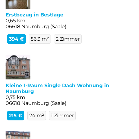
Erstbezug in Bestlage
0,65 km
06618 Naumburg (Saale)
394 €
56,3 m²
2 Zimmer
Kleine 1-Raum Single Dach Wohnung in
Naumburg
0,75 km
06618 Naumburg (Saale)
215 €
24 m²
1 Zimmer