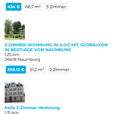
434 €
66,7 m²
3 Zimmer
2-ZIMMER-WOHNUNG IM II.OG MIT SÜDBALKON
IN BESTLAGE VON NAUMBURG
1,25 km
06618 Naumburg
358,12 €
51,2 m²
2 Zimmer
helle 2-Zimmer-Wohnung
1,31 km