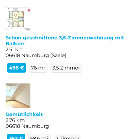
Schön geschnittene 3,5-Zimmerwohnung mit
Balkon
2,51 km
06618 Naumburg (Saale)
496 €
76 m²
3,5 Zimmer
Gemütlichkeit
2,76 km
06618 Naumburg
352 €
58,6 m²
2 Zimmer