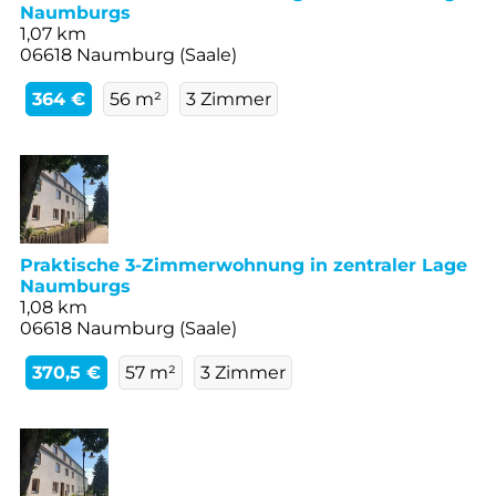
Naumburgs
1,07 km
06618 Naumburg (Saale)
364 €
56 m²
3 Zimmer
Praktische 3-Zimmerwohnung in zentraler Lage
Naumburgs
1,08 km
06618 Naumburg (Saale)
370,5 €
57 m²
3 Zimmer