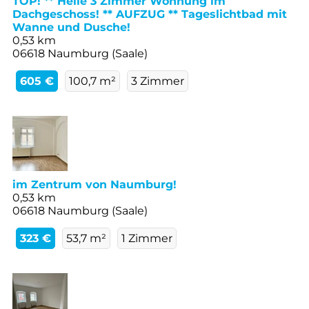
TOP! ** Helle 3 Zimmer Wohnung im
Dachgeschoss! ** AUFZUG ** Tageslichtbad mit
Wanne und Dusche!
0,53 km
06618 Naumburg (Saale)
605 €
100,7 m²
3 Zimmer
im Zentrum von Naumburg!
0,53 km
06618 Naumburg (Saale)
323 €
53,7 m²
1 Zimmer