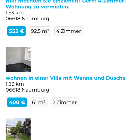
Hier möchten Sie einziehen? Gern! 4-Zimmer-
Wohnung zu vermieten.
1,53 km
06618 Naumburg
555 €
92,5 m²
4 Zimmer
wohnen in einer Villa mit Wanne und Dusche
1,63 km
06618 Naumburg
400 €
61 m²
2 Zimmer