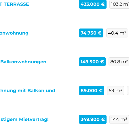
T TERRASSE
433.000 €
103,2 m
lkonwohnung
74.750 €
40,4 m²
 2 Balkonwohnungen
149.500 €
80,8 m²
ohnung mit Balkon und
89.000 €
59 m²
ristigem Mietvertrag!
249.900 €
144 m²