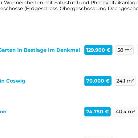
-Wohneinheiten mit Fahrstuhl und Photovoltaikanlage i
Geschosse (Erdgeschoss, Obergeschoss und Dachgeschoss).
arten in Bestlage im Denkmal
129.900 €
58 m²
in Coswig
70.000 €
24,1 m²
kon
74.750 €
40,4 m²