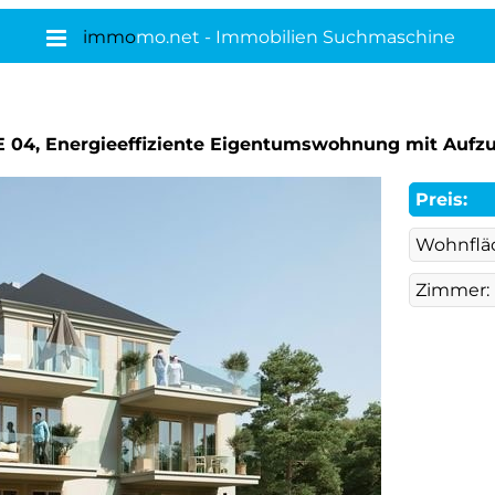
immo
mo.net - Immobilien Suchmaschine
E 04, Energieeffiziente Eigentumswohnung mit Aufzug
Preis:
Wohnflä
Zimmer: