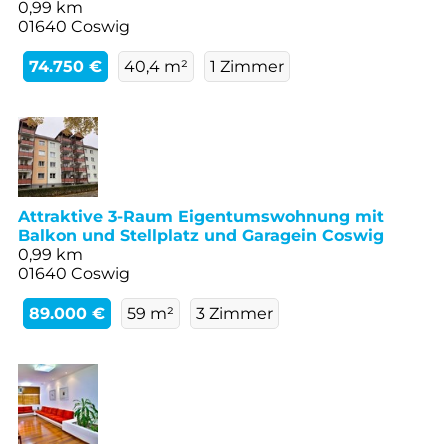
0,99 km
01640 Coswig
74.750 €
40,4 m²
1 Zimmer
Attraktive 3-Raum Eigentumswohnung mit
Balkon und Stellplatz und Garagein Coswig
0,99 km
01640 Coswig
89.000 €
59 m²
3 Zimmer