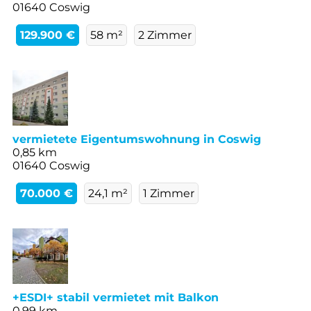
01640 Coswig
129.900 €
58 m²
2 Zimmer
vermietete Eigentumswohnung in Coswig
0,85 km
01640 Coswig
70.000 €
24,1 m²
1 Zimmer
+ESDI+ stabil vermietet mit Balkon
0,99 km