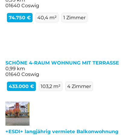
01640 Coswig
74.750 €
40,4 m²
1 Zimmer
SCHÖNE 4-RAUM WOHNUNG MIT TERRASSE
0,99 km
01640 Coswig
433.000 €
103,2 m²
4 Zimmer
+ESDI+ langjährig vermiete Balkonwohnung