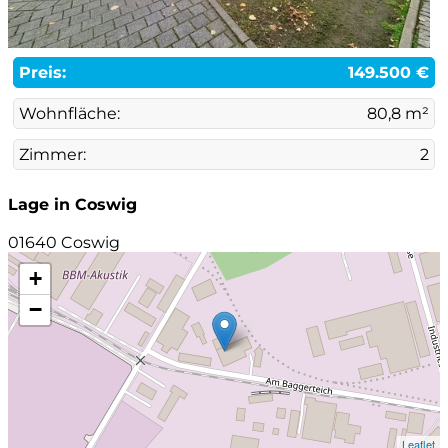
Preis:
149.500 €
Wohnfläche:
80,8 m²
Zimmer:
2
Lage in Coswig
01640 Coswig
+
−
Leaflet