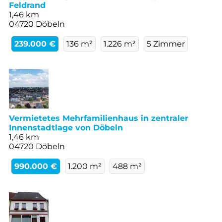
Feldrand
1,46 km
04720 Döbeln
239.000 €
136 m²
1.226 m²
5 Zimmer
Vermietetes Mehrfamilienhaus in zentraler
Innenstadtlage von Döbeln
1,46 km
04720 Döbeln
990.000 €
1.200 m²
488 m²