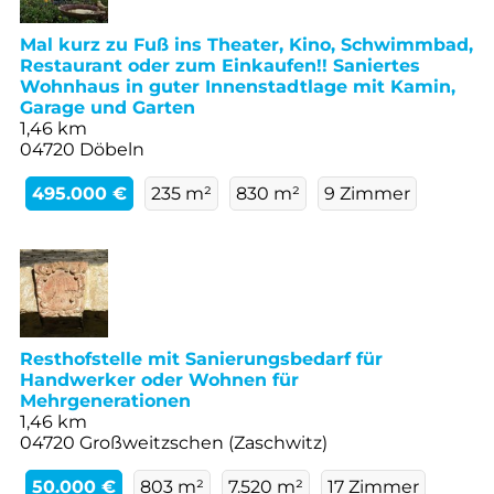
Mal kurz zu Fuß ins Theater, Kino, Schwimmbad,
Restaurant oder zum Einkaufen!! Saniertes
Wohnhaus in guter Innenstadtlage mit Kamin,
Garage und Garten
1,46 km
04720 Döbeln
495.000 €
235 m²
830 m²
9 Zimmer
Resthofstelle mit Sanierungsbedarf für
Handwerker oder Wohnen für
Mehrgenerationen
1,46 km
04720 Großweitzschen (Zaschwitz)
50.000 €
803 m²
7.520 m²
17 Zimmer