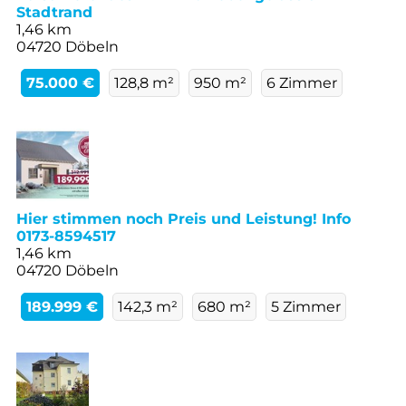
Stadtrand
1,46 km
04720 Döbeln
75.000 €
128,8 m²
950 m²
6 Zimmer
Hier stimmen noch Preis und Leistung! Info
0173-8594517
1,46 km
04720 Döbeln
189.999 €
142,3 m²
680 m²
5 Zimmer