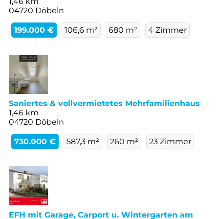
1,46 km
04720 Döbeln
199.000 €
106,6 m²
680 m²
4 Zimmer
Saniertes & vollvermietetes Mehrfamilienhaus
1,46 km
04720 Döbeln
730.000 €
587,3 m²
260 m²
23 Zimmer
EFH mit Garage, Carport u. Wintergarten am