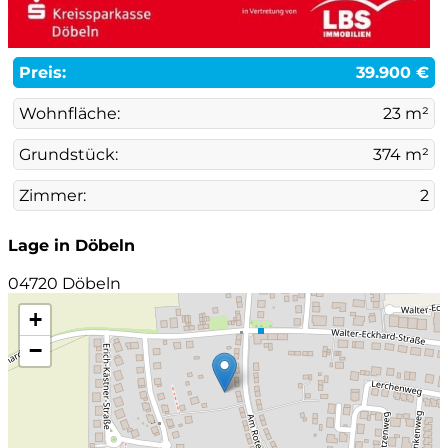
Preis:
39.900 €
Wohnfläche:
23 m²
Grundstück:
374 m²
Zimmer:
2
Lage in Döbeln
04720 Döbeln
+
−