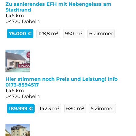
Zu sanierendes EFH mit Nebengelass am
Stadtrand
1,46 km
04720 Döbeln
75.000 €
128,8 m²
950 m²
6 Zimmer
Hier stimmen noch Preis und Leistung! Info
0173-8594517
1,46 km
04720 Döbeln
189.999 €
142,3 m²
680 m²
5 Zimmer