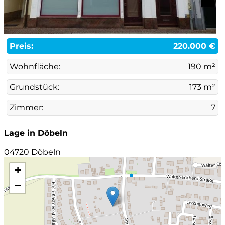
Preis:
220.000 €
Wohnfläche:
190 m²
Grundstück:
173 m²
Zimmer:
7
Lage in Döbeln
04720 Döbeln
+
−