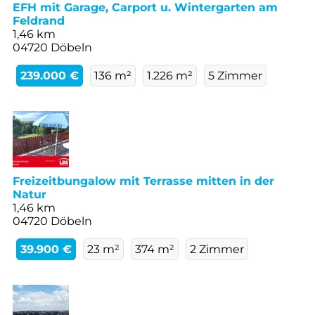
EFH mit Garage, Carport u. Wintergarten am
Feldrand
1,46 km
04720 Döbeln
239.000 €
136 m²
1.226 m²
5 Zimmer
Freizeitbungalow mit Terrasse mitten in der
Natur
1,46 km
04720 Döbeln
39.900 €
23 m²
374 m²
2 Zimmer