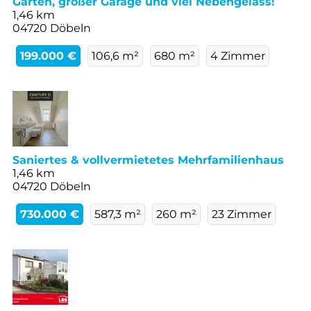
Garten, großer Garage und viel Nebengelass!
1,46 km
04720 Döbeln
199.000 €
106,6 m²
680 m²
4 Zimmer
Saniertes & vollvermietetes Mehrfamilienhaus
1,46 km
04720 Döbeln
730.000 €
587,3 m²
260 m²
23 Zimmer