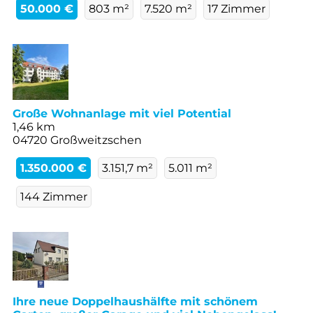
50.000 €
803 m²
7.520 m²
17 Zimmer
Große Wohnanlage mit viel Potential
1,46 km
04720 Großweitzschen
1.350.000 €
3.151,7 m²
5.011 m²
144 Zimmer
Ihre neue Doppelhaushälfte mit schönem