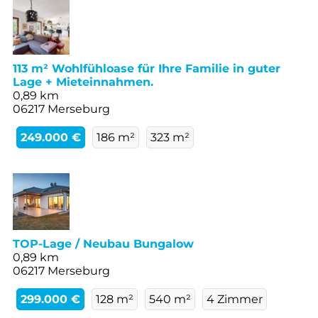
113 m² Wohlfühloase für Ihre Familie in guter
Lage + Mieteinnahmen.
0,89 km
06217 Merseburg
249.000 €
186 m²
323 m²
TOP-Lage / Neubau Bungalow
0,89 km
06217 Merseburg
299.000 €
128 m²
540 m²
4 Zimmer