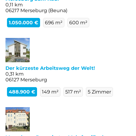
0,11 km
06217 Merseburg (Beuna)
1.050.000 €
696 m²
600 m²
Der kürzeste Arbeitsweg der Welt!
0,31 km
06127 Merseburg
488.900 €
149 m²
517 m²
5 Zimmer