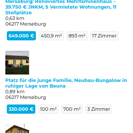
Merseburg: Renoviertes Mehrfamilienhaus -
39.750 € JNKM, 5 Vermietete Wohnungen, 11
Stellplätze
0,63 km
06217 Merseburg
649.000 €
450,9 m²
893 m²
17 Zimmer
Platz für die junge Familie, Neubau-Bungalow in
ruhiger Lage von Beuna
0,89 km
06217 Merseburg
330.000 €
100 m²
700 m²
3 Zimmer