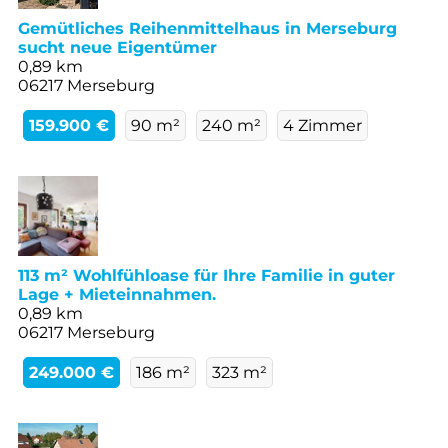
Gemütliches Reihenmittelhaus in Merseburg
sucht neue Eigentümer
0,89 km
06217 Merseburg
159.900 €
90 m²
240 m²
4 Zimmer
113 m² Wohlfühloase für Ihre Familie in guter
Lage + Mieteinnahmen.
0,89 km
06217 Merseburg
249.000 €
186 m²
323 m²