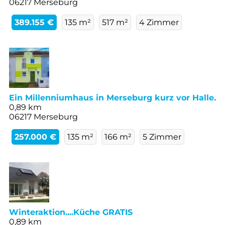
06217 Merseburg
389.155 €
135 m²
517 m²
4 Zimmer
Ein Millenniumhaus in Merseburg kurz vor Halle.
0,89 km
06217 Merseburg
257.000 €
135 m²
166 m²
5 Zimmer
Winteraktion....Küche GRATIS
0,89 km