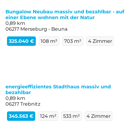
Bungalow Neubau massiv und bezahlbar - auf
einer Ebene wohnen mit der Natur
0,89 km
06217 Merseburg - Beuna
325.040 €
108 m²
703 m²
4 Zimmer
energieeffizientes Stadthaus massiv und
bezahlbar
0,89 km
06217 Trebnitz
345.563 €
124 m²
533 m²
4 Zimmer