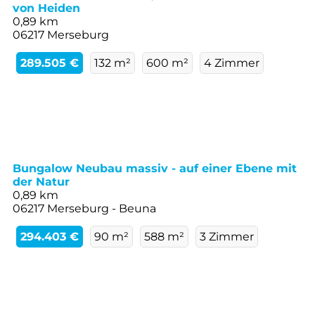
von Heiden
0,89 km
06217 Merseburg
289.505 €
132 m²
600 m²
4 Zimmer
Bungalow Neubau massiv - auf einer Ebene mit
der Natur
0,89 km
06217 Merseburg - Beuna
294.403 €
90 m²
588 m²
3 Zimmer