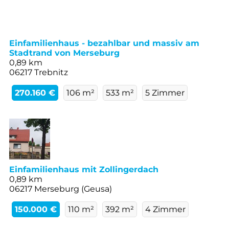
Einfamilienhaus - bezahlbar und massiv am
Stadtrand von Merseburg
0,89 km
06217 Trebnitz
270.160 €
106 m²
533 m²
5 Zimmer
Einfamilienhaus mit Zollingerdach
0,89 km
06217 Merseburg (Geusa)
150.000 €
110 m²
392 m²
4 Zimmer