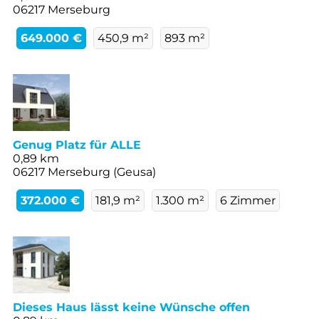
06217 Merseburg
649.000 €
450,9 m²
893 m²
Genug Platz für ALLE
0,89 km
06217 Merseburg (Geusa)
372.000 €
181,9 m²
1.300 m²
6 Zimmer
Dieses Haus lässt keine Wünsche offen