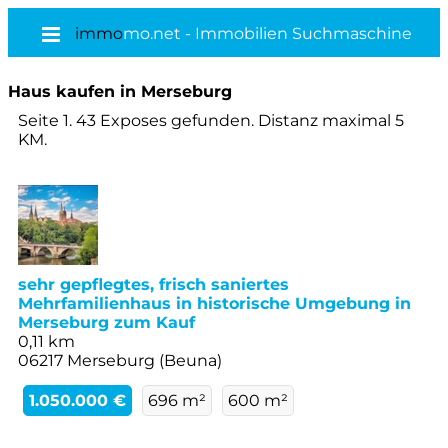
immo
mo.net - Immobilien Suchmaschine
Haus kaufen in Merseburg
Seite 1. 43 Exposes gefunden. Distanz maximal 5
KM.
sehr gepflegtes, frisch saniertes
Mehrfamilienhaus in historische Umgebung in
Merseburg zum Kauf
0,11 km
06217 Merseburg (Beuna)
1.050.000 €
696 m²
600 m²