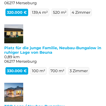
06217 Merseburg
320.000 €
139,4 m²
520 m²
4 Zimmer
Platz für die junge Familie, Neubau-Bungalow in
ruhiger Lage von Beuna
0,89 km
06217 Merseburg
330.000 €
100 m²
700 m²
3 Zimmer