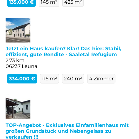
135.000 €
145 m²
425 m²
Jetzt ein Haus kaufen? Klar! Das hier: Stabil,
effizient, gute Rendite - Saaletal Refugium
2,73 km
06237 Leuna
334.000 €
115 m²
240 m²
4 Zimmer
TOP-Angebot - Exklusives Einfamilienhaus mit
großen Grundstück und Nebengelass zu
verkaufen !!!