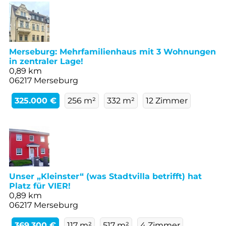
Merseburg: Mehrfamilienhaus mit 3 Wohnungen
in zentraler Lage!
0,89 km
06217 Merseburg
325.000 €
256 m²
332 m²
12 Zimmer
Unser „Kleinster“ (was Stadtvilla betrifft) hat
Platz für VIER!
0,89 km
06217 Merseburg
369.300 €
117 m²
517 m²
4 Zimmer