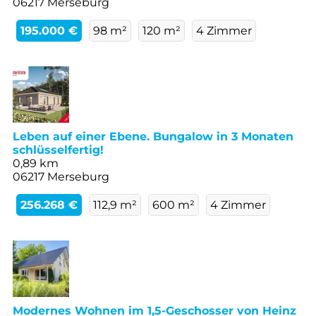
06217 Merseburg
195.000 €
98 m²
120 m²
4 Zimmer
Leben auf einer Ebene. Bungalow in 3 Monaten
schlüsselfertig!
0,89 km
06217 Merseburg
256.268 €
112,9 m²
600 m²
4 Zimmer
Modernes Wohnen im 1,5-Geschosser von Heinz