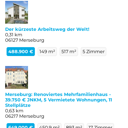
Der kürzeste Arbeitsweg der Welt!
0,31 km
06127 Merseburg
488.900 €
149 m²
517 m²
5 Zimmer
Merseburg: Renoviertes Mehrfamilienhaus -
39.750 € JNKM, 5 Vermietete Wohnungen, 11
Stellplätze
0,63 km
06217 Merseburg
649.000 €
450,9 m²
893 m²
17 Zimmer