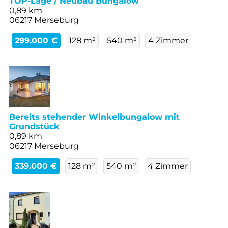
TOP-Lage / Neubau Bungalow
0,89 km
06217 Merseburg
299.000 €
128 m²
540 m²
4 Zimmer
Bereits stehender Winkelbungalow mit
Grundstück
0,89 km
06217 Merseburg
339.000 €
128 m²
540 m²
4 Zimmer