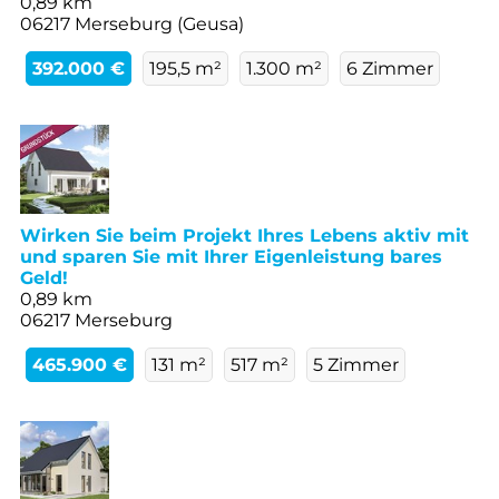
0,89 km
06217 Merseburg (Geusa)
392.000 €
195,5 m²
1.300 m²
6 Zimmer
Wirken Sie beim Projekt Ihres Lebens aktiv mit
und sparen Sie mit Ihrer Eigenleistung bares
Geld!
0,89 km
06217 Merseburg
465.900 €
131 m²
517 m²
5 Zimmer