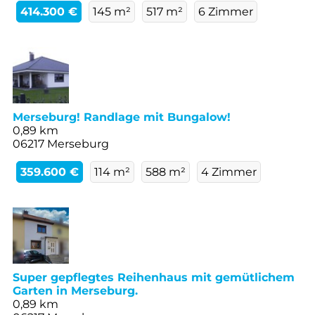
414.300 €
145 m²
517 m²
6 Zimmer
Merseburg! Randlage mit Bungalow!
0,89 km
06217 Merseburg
359.600 €
114 m²
588 m²
4 Zimmer
Super gepflegtes Reihenhaus mit gemütlichem
Garten in Merseburg.
0,89 km