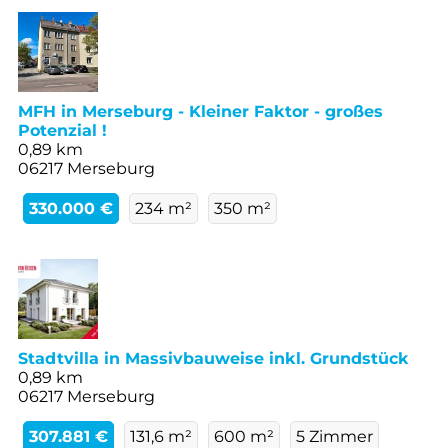
MFH in Merseburg - Kleiner Faktor - großes
Potenzial !
0,89 km
06217 Merseburg
330.000 €
234 m²
350 m²
Stadtvilla in Massivbauweise inkl. Grundstück
0,89 km
06217 Merseburg
307.881 €
131,6 m²
600 m²
5 Zimmer