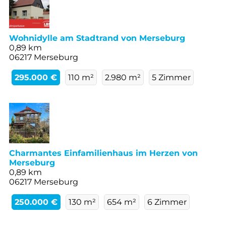
Wohnidylle am Stadtrand von Merseburg
0,89 km
06217 Merseburg
295.000 €
110 m²
2.980 m²
5 Zimmer
Charmantes Einfamilienhaus im Herzen von
Merseburg
0,89 km
06217 Merseburg
250.000 €
130 m²
654 m²
6 Zimmer