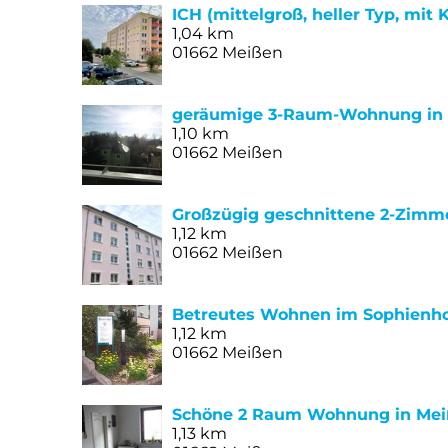
ICH (mittelgroß, heller Typ, mi
1,04 km
01662 Meißen
geräumige 3-Raum-Wohnung in r
1,10 km
01662 Meißen
Großzügig geschnittene 2-Zimm
1,12 km
01662 Meißen
Betreutes Wohnen im Sophienh
1,12 km
01662 Meißen
Schöne 2 Raum Wohnung in Meiß
1,13 km