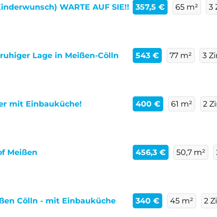
t Kinderwunsch) WARTE AUF SIE!!
357,5 €
65 m²
3
uhiger Lage in Meißen-Cölln
543 €
77 m²
3 Z
er mit Einbauküche!
400 €
61 m²
2 Z
of Meißen
456,3 €
50,7 m²
en Cölln - mit Einbauküche
340 €
45 m²
2 