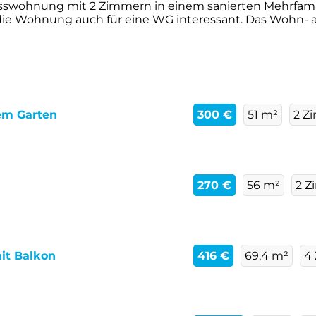
swohnung mit 2 Zimmern in einem sanierten Mehrfamili
die Wohnung auch für eine WG interessant. Das Wohn- als
em Garten
300 €
51 m²
2 Z
270 €
56 m²
2 Z
it Balkon
416 €
69,4 m²
4