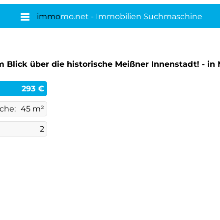
immo
mo.net - Immobilien Suchmaschine
 Blick über die historische Meißner Innenstadt! - in
293 €
che:
45 m²
2