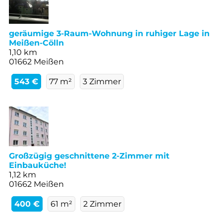
geräumige 3-Raum-Wohnung in ruhiger Lage in
Meißen-Cölln
1,10 km
01662 Meißen
543 €
77 m²
3 Zimmer
Großzügig geschnittene 2-Zimmer mit
Einbauküche!
1,12 km
01662 Meißen
400 €
61 m²
2 Zimmer