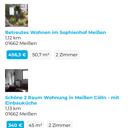
Betreutes Wohnen im Sophienhof Meißen
1,12 km
01662 Meißen
456,3 €
50,7 m²
2 Zimmer
Schöne 2 Raum Wohnung in Meißen Cölln - mit
Einbauküche
1,13 km
01662 Meißen
340 €
45 m²
2 Zimmer