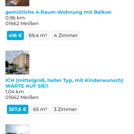
gemütliche 4-Raum-Wohnung mit Balkon
0,96 km
01662 Meißen
416 €
69,4 m²
4 Zimmer
ICH (mittelgroß, heller Typ, mit Kinderwunsch)
WARTE AUF SIE!!
1,04 km
01662 Meißen
357,5 €
65 m²
3 Zimmer