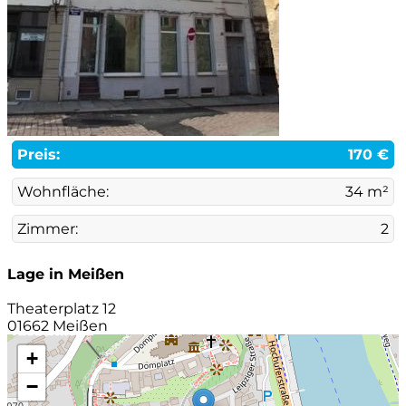
Preis:
170 €
Wohnfläche:
34 m²
Zimmer:
2
Lage in Meißen
Theaterplatz 12
01662 Meißen
+
−