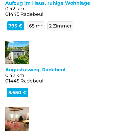
Aufzug im Haus, ruhige Wohnlage
0,42 km
01445 Radebeul
795 €
65 m²
2 Zimmer
Augustusweg, Radebeul
0,42 km
01445 Radebeul
3.650 €