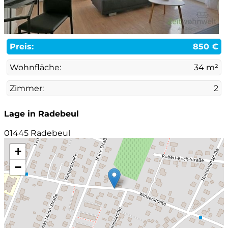
Preis:
850 €
Wohnfläche:
34 m²
Zimmer:
2
Lage in Radebeul
01445 Radebeul
+
−