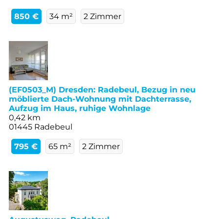
850 €
34 m²
2 Zimmer
(EF0503_M) Dresden: Radebeul, Bezug in neu
möblierte Dach-Wohnung mit Dachterrasse,
Aufzug im Haus, ruhige Wohnlage
0,42 km
01445 Radebeul
795 €
65 m²
2 Zimmer