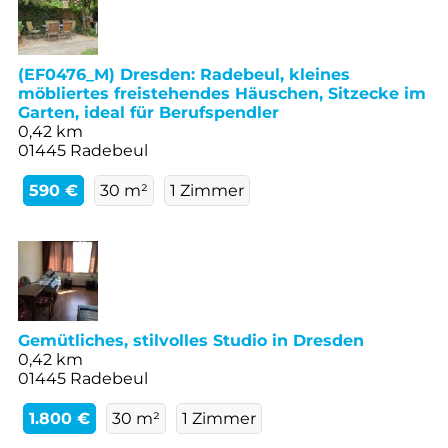
(EF0476_M) Dresden: Radebeul, kleines
möbliertes freistehendes Häuschen, Sitzecke im
Garten, ideal für Berufspendler
0,42 km
01445 Radebeul
590 €
30 m²
1 Zimmer
Gemütliches, stilvolles Studio in Dresden
0,42 km
01445 Radebeul
1.800 €
30 m²
1 Zimmer