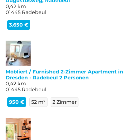
Augustusweg, Radebeul
0,42 km
01445 Radebeul
3.650 €
Möbliert / Furnished 2-Zimmer Apartment in
Dresden - Radebeul 2 Personen
0,42 km
01445 Radebeul
950 €
52 m²
2 Zimmer