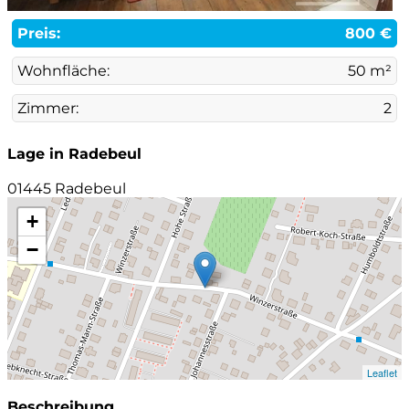
Preis:
800 €
Wohnfläche:
50 m²
Zimmer:
2
Lage in Radebeul
01445 Radebeul
+
−
Leaflet
Beschreibung