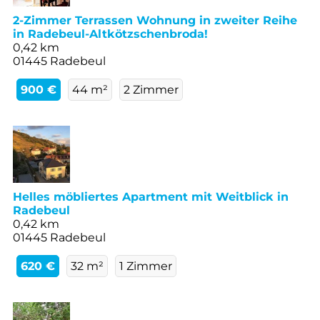
2-Zimmer Terrassen Wohnung in zweiter Reihe
in Radebeul-Altkötzschenbroda!
0,42 km
01445 Radebeul
900 €
44 m²
2 Zimmer
Helles möbliertes Apartment mit Weitblick in
Radebeul
0,42 km
01445 Radebeul
620 €
32 m²
1 Zimmer