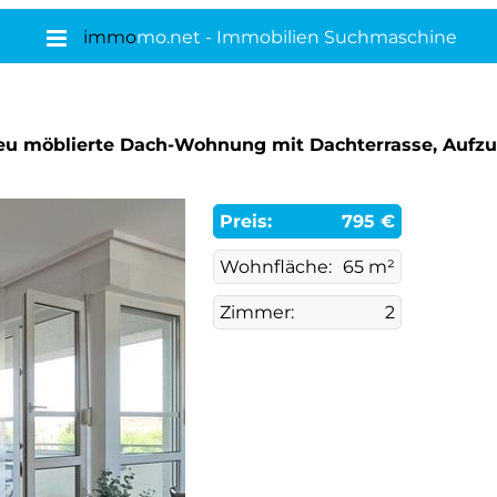
immo
mo.net - Immobilien Suchmaschine
eu möblierte Dach-Wohnung mit Dachterrasse, Aufzug
Preis:
795 €
Wohnfläche:
65 m²
Zimmer:
2