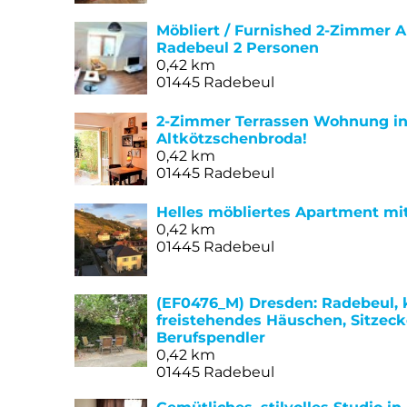
Möbliert / Furnished 2-Zimmer 
Radebeul 2 Personen
0,42 km
01445 Radebeul
2-Zimmer Terrassen Wohnung in 
Altkötzschenbroda!
0,42 km
01445 Radebeul
Helles möbliertes Apartment mit
0,42 km
01445 Radebeul
(EF0476_M) Dresden: Radebeul, 
freistehendes Häuschen, Sitzecke
Berufspendler
0,42 km
01445 Radebeul