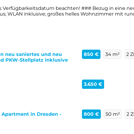
e das Verfügbarkeitsdatum beachten! ### Bezug in eine 
s; WLAN inklusive; großes helles Wohnzimmer mit rund
in neu saniertes und neu
850 €
34 m²
2 
 PKW-Stellplatz inklusive
3.650 €
 Apartment in Dresden -
800 €
50 m²
2 