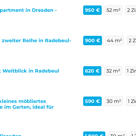
Apartment in Dresden -
950 €
52 m²
2 Z
zweiter Reihe in Radebeul-
900 €
44 m²
2 
 Weitblick in Radebeul
620 €
32 m²
1 Z
kleines möbliertes
590 €
30 m²
1 
 im Garten, ideal für