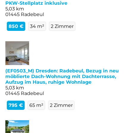
PKW-Stellplatz inklusive
5,03 km
01445 Radebeul
850 €
34 m²
2 Zimmer
(EF0503_M) Dresden: Radebeul, Bezug in neu
möblierte Dach-Wohnung mit Dachterrasse,
Aufzug im Haus, ruhige Wohnlage
5,03 km
01445 Radebeul
795 €
65 m²
2 Zimmer