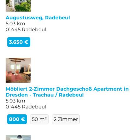
Augustusweg, Radebeul
5,03 km
01445 Radebeul
3.650 €
Möbliert 2-Zimmer Dachgeschoß Apartment in
Dresden - Trachau / Radebeul
5,03 km
01445 Radebeul
800 €
50 m²
2 Zimmer