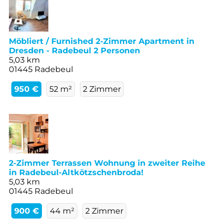
Möbliert / Furnished 2-Zimmer Apartment in
Dresden - Radebeul 2 Personen
5,03 km
01445 Radebeul
950 €
52 m²
2 Zimmer
2-Zimmer Terrassen Wohnung in zweiter Reihe
in Radebeul-Altkötzschenbroda!
5,03 km
01445 Radebeul
900 €
44 m²
2 Zimmer